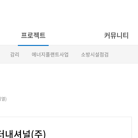
프로젝트
커뮤니티
감리
에너지플랜트사업
소방시설점검
열)
내셔널(주)